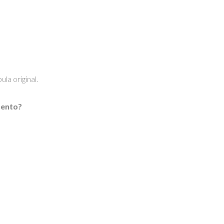
la original.
mento?