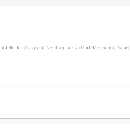
nistelloides (Carqueja)
Mentha piperita (Hortelã-pimenta)
Solan