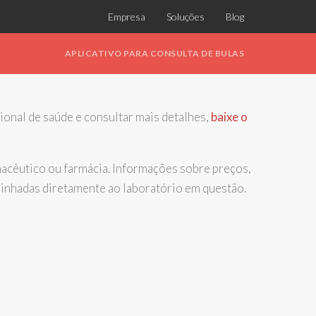
Empresa
Soluções
Blog
APLICATIVO PARA CONSULTA DE BULAS
sional de saúde e consultar mais detalhes,
baixe o
cêutico ou farmácia. Informações sobre preços,
minhadas diretamente ao laboratório em questão.