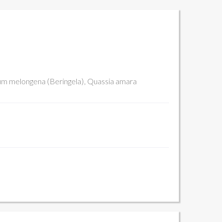
um melongena (Beringela)
Quassia amara