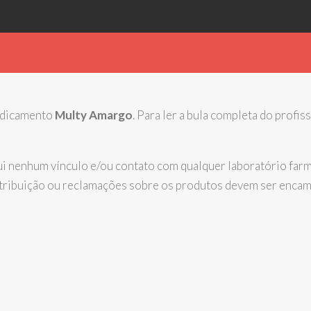
medicamento
Multy Amargo
. Para ler a bula completa do profis
nenhum vínculo e/ou contato com qualquer laboratório farma
istribuição ou reclamações sobre os produtos devem ser enca