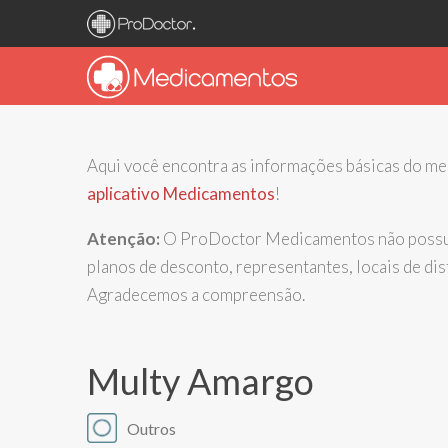
Aqui você encontra as informações básicas do 
aplicativo Medicamentos
!
Atenção:
O ProDoctor Medicamentos não possui 
planos de desconto, representantes, locais de d
Agradecemos a compreensão.
Multy Amargo
Outros