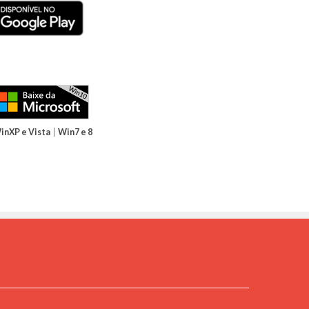
|
inXP e Vista
Win7 e 8