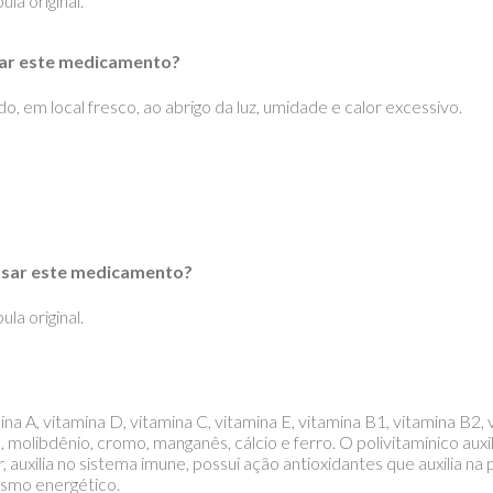
la original.
ar este medicamento?
, em local fresco, ao abrigo da luz, umidade e calor excessivo.
usar este medicamento?
la original.
A, vitamina D, vitamina C, vitamina E, vitamina B1, vitamina B2, v
ênio, molibdênio, cromo, manganês, cálcio e ferro. O polivitamínico 
auxilia no sistema imune, possui ação antioxidantes que auxilia na 
lismo energético.