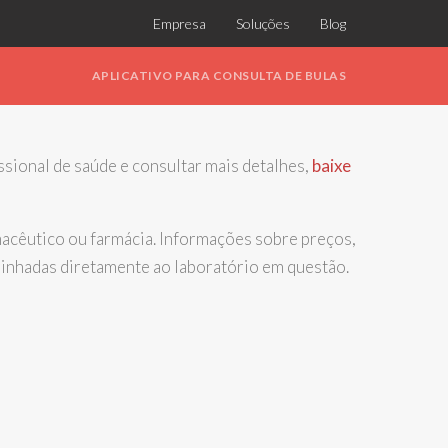
Empresa
Soluções
Blog
APLICATIVO PARA CONSULTA DE BULAS
issional de saúde e consultar mais detalhes,
baixe
cêutico ou farmácia. Informações sobre preços,
minhadas diretamente ao laboratório em questão.