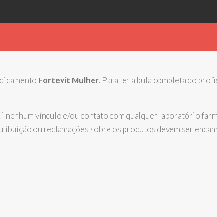
medicamento
Fortevit Mulher
. Para ler a bula completa do prof
nenhum vínculo e/ou contato com qualquer laboratório farma
istribuição ou reclamações sobre os produtos devem ser enca