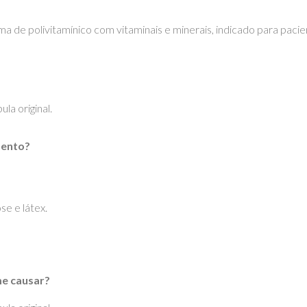
a de polivitamínico com vitaminais e minerais, indicado para pacie
la original.
mento?
se e látex.
e causar?