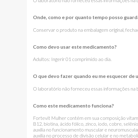
O laboratório não forneceu essas informações na bu
Onde, como e por quanto tempo posso guard
Conservar o produto na embalagem original, fechado
Como devo usar este medicamento?
Adultos: Ingerir 01 comprimido ao dia.
O que devo fazer quando eu me esquecer de 
O laboratório não forneceu essas informações na bu
Como este medicamento funciona?
Fortevit Mulher contém em sua composição vitamina 
B12, biotina, ácido fólico, zinco, iodo, cobre, sel
auxilia no funcionamento muscular e neuromuscular, 
auxilia no processo de divisão celular e no metabo