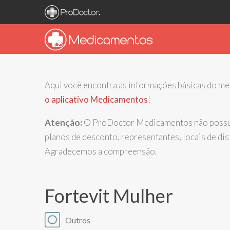
Aqui você encontra as informações básicas do 
o aplicativo Medicamentos
!
Atenção:
O ProDoctor Medicamentos não possui 
planos de desconto, representantes, locais de d
Agradecemos a compreensão.
Fortevit Mulher
Outros