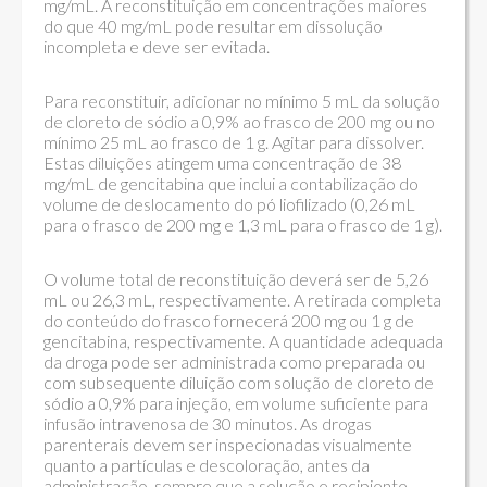
mg/mL. A reconstituição em concentrações maiores
do que 40 mg/mL pode resultar em dissolução
incompleta e deve ser evitada.
Para reconstituir, adicionar no mínimo 5 mL da solução
de cloreto de sódio a 0,9% ao frasco de 200 mg ou no
mínimo 25 mL ao frasco de 1 g. Agitar para dissolver.
Estas diluições atingem uma concentração de 38
mg/mL de gencitabina que inclui a contabilização do
volume de deslocamento do pó liofilizado (0,26 mL
para o frasco de 200 mg e 1,3 mL para o frasco de 1 g).
O volume total de reconstituição deverá ser de 5,26
mL ou 26,3 mL, respectivamente. A retirada completa
do conteúdo do frasco fornecerá 200 mg ou 1 g de
gencitabina, respectivamente. A quantidade adequada
da droga pode ser administrada como preparada ou
com subsequente diluição com solução de cloreto de
sódio a 0,9% para injeção, em volume suficiente para
infusão intravenosa de 30 minutos. As drogas
parenterais devem ser inspecionadas visualmente
quanto a partículas e descoloração, antes da
administração, sempre que a solução e recipiente