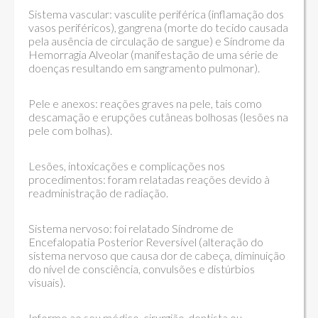
Sistema vascular: vasculite periférica (inflamação dos
vasos periféricos), gangrena (morte do tecido causada
pela ausência de circulação de sangue) e Síndrome da
Hemorragia Alveolar (manifestação de uma série de
doenças resultando em sangramento pulmonar).
Pele e anexos: reações graves na pele, tais como
descamação e erupções cutâneas bolhosas (lesões na
pele com bolhas).
Lesões, intoxicações e complicações nos
procedimentos: foram relatadas reações devido à
readministração de radiação.
Sistema nervoso: foi relatado Síndrome de
Encefalopatia Posterior Reversível (alteração do
sistema nervoso que causa dor de cabeça, diminuição
do nível de consciência, convulsões e distúrbios
visuais).
Informe ao seu médico, cirurgião-dentista ou