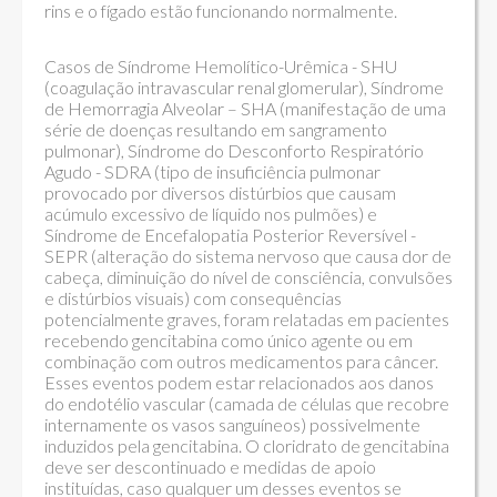
rins e o fígado estão funcionando normalmente.
Casos de Síndrome Hemolítico-Urêmica - SHU
(coagulação intravascular renal glomerular), Síndrome
de Hemorragia Alveolar – SHA (manifestação de uma
série de doenças resultando em sangramento
pulmonar), Síndrome do Desconforto Respiratório
Agudo - SDRA (tipo de insuficiência pulmonar
provocado por diversos distúrbios que causam
acúmulo excessivo de líquido nos pulmões) e
Síndrome de Encefalopatia Posterior Reversível -
SEPR (alteração do sistema nervoso que causa dor de
cabeça, diminuição do nível de consciência, convulsões
e distúrbios visuais) com consequências
potencialmente graves, foram relatadas em pacientes
recebendo gencitabina como único agente ou em
combinação com outros medicamentos para câncer.
Esses eventos podem estar relacionados aos danos
do endotélio vascular (camada de células que recobre
internamente os vasos sanguíneos) possivelmente
induzidos pela gencitabina. O cloridrato de gencitabina
deve ser descontinuado e medidas de apoio
instituídas, caso qualquer um desses eventos se