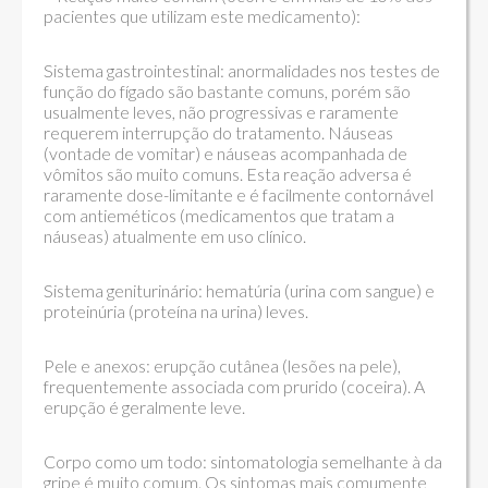
pacientes que utilizam este medicamento):
Sistema gastrointestinal: anormalidades nos testes de
função do fígado são bastante comuns, porém são
usualmente leves, não progressivas e raramente
requerem interrupção do tratamento. Náuseas
(vontade de vomitar) e náuseas acompanhada de
vômitos são muito comuns. Esta reação adversa é
raramente dose-limitante e é facilmente contornável
com antieméticos (medicamentos que tratam a
náuseas) atualmente em uso clínico.
Sistema geniturinário: hematúria (urina com sangue) e
proteinúria (proteína na urina) leves.
Pele e anexos: erupção cutânea (lesões na pele),
frequentemente associada com prurido (coceira). A
erupção é geralmente leve.
Corpo como um todo: sintomatologia semelhante à da
gripe é muito comum. Os sintomas mais comumente